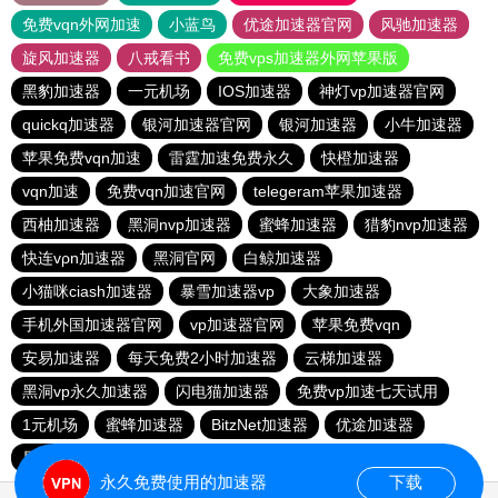
免费vqn外网加速
小蓝鸟
优途加速器官网
风驰加速器
旋风加速器
八戒看书
免费vps加速器外网苹果版
黑豹加速器
一元机场
IOS加速器
神灯vp加速器官网
quickq加速器
银河加速器官网
银河加速器
小牛加速器
苹果免费vqn加速
雷霆加速免费永久
快橙加速器
vqn加速
免费vqn加速官网
telegeram苹果加速器
西柚加速器
黑洞nvp加速器
蜜蜂加速器
猎豹nvp加速器
快连vρn加速器
黑洞官网
白鲸加速器
小猫咪ciash加速器
暴雪加速器vp
大象加速器
手机外国加速器官网
vp加速器官网
苹果免费vqn
安易加速器
每天免费2小时加速器
云梯加速器
黑洞vp永久加速器
闪电猫加速器
免费vp加速七天试用
1元机场
蜜蜂加速器
BitzNet加速器
优途加速器
星星加速器
极光加速器
免费vqn加速外网
永久免费使用的加速器
下载