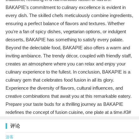
BAKAPIE's commitment to culinary excellence is evident in
every dish. The skilled chefs meticulously combine ingredients,
ensuring a perfect balance of flavors and textures. Whether
you're a fan of spicy dishes, vegetarian options, or indulgent
desserts, BAKAPIE has something to satisfy every palate.
Beyond the delectable food, BAKAPIE also offers a warm and
inviting ambiance. The trendy décor, coupled with friendly staff,
creates an atmosphere where you can relax and enjoy your
culinary experience to the fullest. In conclusion, BAKAPIE is a
culinary gem that celebrates food fusion in all its glory.
Experience the diversity of flavors, cultural influences, and
creative combinations that await you at this remarkable eatery.
Prepare your taste buds for a thrilling journey as BAKAPIE
redefines the concept of fusion cuisine, one plate at a time.#3#
评论
游客