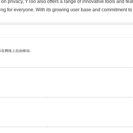
us on privacy, YToo also offers a range of innovative tools and f
ing for everyone. With its growing user base and commitment to 
你在网络上自由移动。