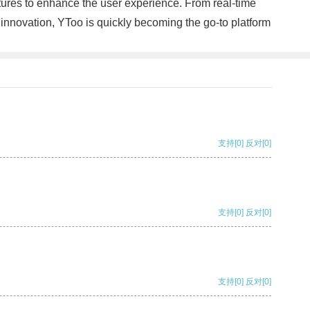
eatures to enhance the user experience. From real-time
innovation, YToo is quickly becoming the go-to platform
支持
[0]
反对
[0]
支持
[0]
反对
[0]
支持
[0]
反对
[0]