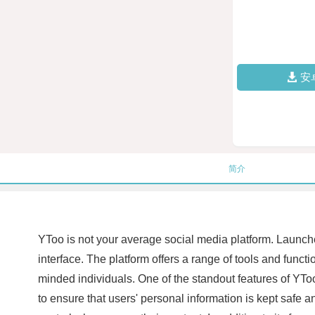
安
简介
YToo is not your average social media platform. Launched
interface. The platform offers a range of tools and functio
minded individuals. One of the standout features of YToo
to ensure that users' personal information is kept safe a