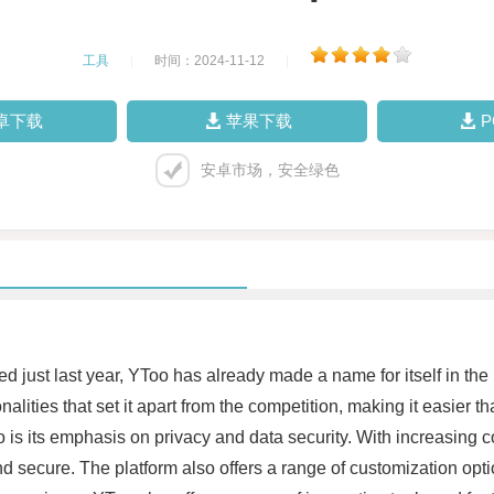
工具
|
时间：2024-11-12
|
卓下载
苹果下载
安卓市场，安全绿色
 just last year, YToo has already made a name for itself in the i
nalities that set it apart from the competition, making it easier th
 is its emphasis on privacy and data security. With increasing c
nd secure. The platform also offers a range of customization opti