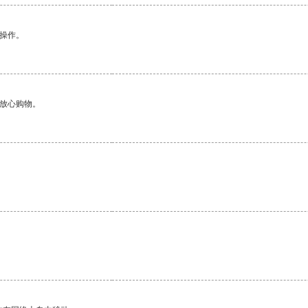
悉操作。
够放心购物。