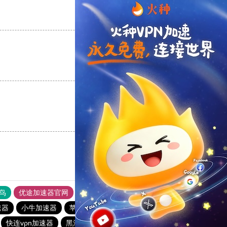
支持
[0]
反对
[0]
支持
[0]
反对
[0]
支持
[0]
反对
[0]
鸟
优途加速器官网
风驰加速器
旋风加速器
八戒看书
速器
小牛加速器
苹果免费vqn加速
雷霆加速免费永久
快连vρn加速器
黑洞官网
白鲸加速器
小猫咪ciash加速器