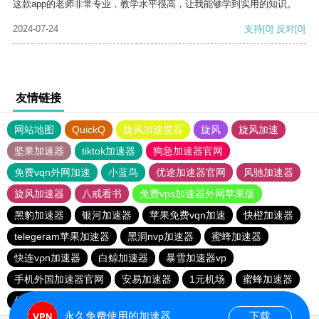
这款app的老师非常专业，教学水平很高，让我能够学到实用的知识。
2024-07-24
支持
[0]
反对
[0]
友情链接
网站地图
QuickQ
旋风加速度器
旋风
旋风加速
坚果加速器
tiktok加速器
狗急加速器官网
免费vqn外网加速
小蓝鸟
优途加速器官网
风驰加速器
旋风加速器
八戒看书
免费vps加速器外网苹果版
黑豹加速器
银河加速器
苹果免费vqn加速
快橙加速器
telegeram苹果加速器
黑洞nvp加速器
蜜蜂加速器
快连vρn加速器
白鲸加速器
暴雪加速器vp
手机外国加速器官网
安易加速器
1元机场
蜜蜂加速器
优途加速器
极光加速器
永久免费使用的加速器
下载